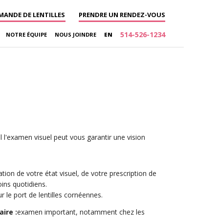
ANDE DE LENTILLES
PRENDRE UN RENDEZ-VOUS
514-526-1234
NOTRE ÉQUIPE
NOUS JOINDRE
EN
l'examen visuel peut vous garantir une vision
tion de votre état visuel, de votre prescription de
ins quotidiens.
r le port de lentilles cornéennes.
ire :
examen important, notamment chez les