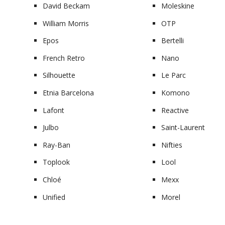
David Beckam
Moleskine
William Morris
OTP
Epos
Bertelli
French Retro
Nano
Silhouette
Le Parc
Etnia Barcelona
Komono
Lafont
Reactive
Julbo
Saint-Laurent
Ray-Ban
Nifties
Toplook
Lool
Chloé
Mexx
Unified
Morel