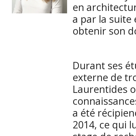
en architectur
a par la suit
obtenir son d
Durant ses ét
externe de troi
Laurentides o
connaissances 
a été récipie
2014, ce qui 