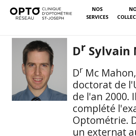
NOS
N
SERVICES
COLLEC
r
D
Sylvain
r
D
Mc Mahon, 
doctorat de l'
de l'an 2000. 
complété l'e
Optométrie. D
un externat a