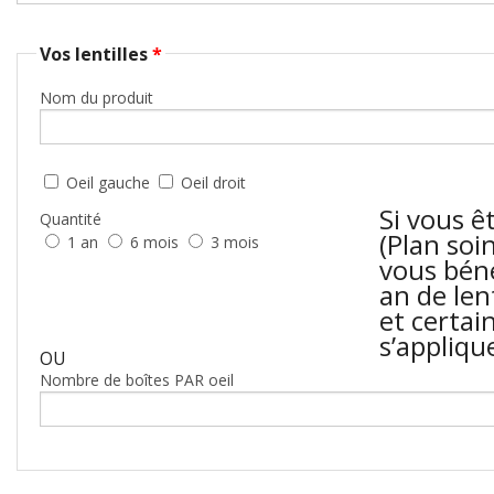
Vos lentilles
*
Nom du produit
Oeil gauche
Oeil droit
Si vous ê
Quantité
(Plan soi
1 an
6 mois
3 mois
vous béné
an de lent
et certai
s’appliqu
OU
Nombre de boîtes PAR oeil